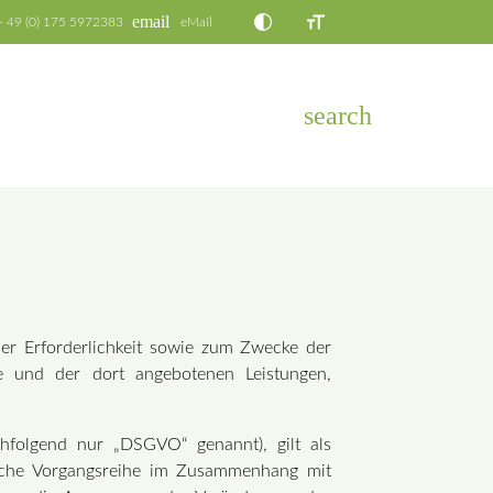
email
+ 49 (0) 175 5972383
eMail
search
EN
r Erforderlichkeit sowie zum Zwecke der
alte und der dort angebotenen Leistungen,
hfolgend nur „DSGVO“ genannt), gilt als
solche Vorgangsreihe im Zusammenhang mit