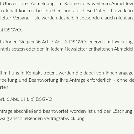
nd Uhrzeit Ihrer Anmeldung. Im Rahmen des weiteren Anmeldevor
n Inhalt konkret beschreiben und auf diese Datenschutzerklä
letter-Versand – sie werden deshalb insbesondere auch nicht an 
t. a) DSGVO.
nd können Sie gemäß Art. 7 Abs. 3 DSGVO jederzeit mit Wirkung 
nntnis setzen oder den in jedem Newsletter enthaltenen Abmeldeli
l mit uns in Kontakt treten, werden die dabei von Ihnen angeg
rbeitung und Beantwortung Ihre Anfrage erforderlich - ohne de
rten.
rt. 6 Abs. 1 lit. b) DSGVO.
Anfrage abschließend beantwortet worden ist und der Löschung 
twaig anschließenden Vertragsabwicklung.