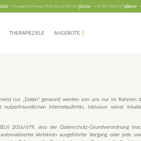
dule
phone
phone
Montag bis Freitag: 09:00 bis 17:00 Uhr
+ 49 (0) 7324 919170
THERAPIEZIELE
ANGEBOTE
hbegriffe
SUCH
meist nur „Daten“ genannt) werden von uns nur im Rahmen de
d nutzerfreundlichen Internetauftritts, inklusive seiner Inh
(EU) 2016/679, also der Datenschutz-Grundverordnung (nac
e automatisierter Verfahren ausgeführter Vorgang oder jede 