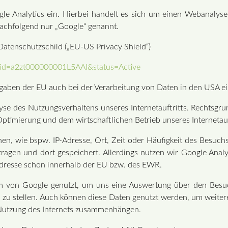
ogle Analytics ein. Hierbei handelt es sich um einen Webanaly
chfolgend nur „Google“ genannt.
atenschutzschild („EU-US Privacy Shield“)
t?id=a2zt000000001L5AAI&status=Active
rgaben der EU auch bei der Verarbeitung von Daten in den USA e
se des Nutzungsverhaltens unseres Internetauftritts. Rechtsgrund
 Optimierung und dem wirtschaftlichen Betrieb unseres Internetauf
n, wie bspw. IP-Adresse, Ort, Zeit oder Häufigkeit des Besuchs 
agen und dort gespeichert. Allerdings nutzen wir Google Analy
Adresse schon innerhalb der EU bzw. des EWR.
von Google genutzt, um uns eine Auswertung über den Besuch 
 zu stellen. Auch können diese Daten genutzt werden, um weitere
 Nutzung des Internets zusammenhängen.